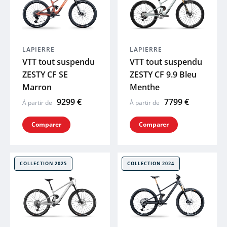
PEUGEOT
COSMO
LAPIERRE
LAPIERRE
VTT tout suspendu
VTT tout suspendu
ZESTY CF SE
ZESTY CF 9.9 Bleu
BBB
Marron
Menthe
9299 €
7799 €
SYNCROS
À partir de
À partir de
Comparer
Comparer
SHIMANO
THULE
COLLECTION 2025
COLLECTION 2024
ABUS
R RAYMON