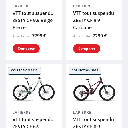
LAPIERRE
LAPIERRE
XLC
VTT tout suspendu
VTT tout suspendu
ZESTY CF 9.9 Beige
ZESTY CF 9.9
SKS
Pierre
Carbone
7799 €
7299 €
À partir de
À partir de
ACID
Comparer
Comparer
ZEFAL
COLLECTION 2025
COLLECTION 2026
HUTCHINS
ELITE
BRYTON
LAPIERRE
LAPIERRE
VTT tout suspendu
VTT tout suspendu
KLICKFIX
ZESTY CF 6.9
ZESTY CF 8.9