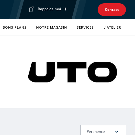
Rappelez-moi
Contact
Prénom
BONS PLANS
NOTRE MAGASIN
SERVICES
L'ATELIER
Téléphone
Envoyer ma demande
Politique de confidentialité