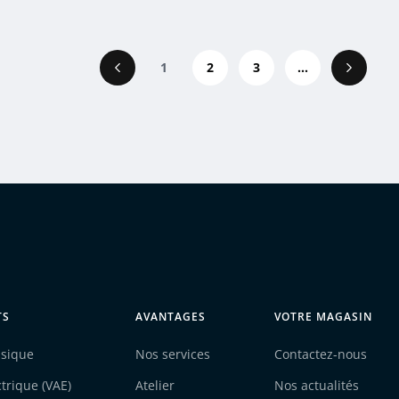
1
2
3
...
Précédent
Suivant
TS
AVANTAGES
VOTRE MAGASIN
ssique
Nos services
Contactez-nous
ctrique (VAE)
Atelier
Nos actualités