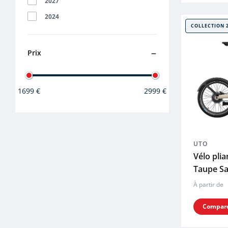
2027
2024
COLLECTION 
Prix
1699 €
2999 €
UTO
Vélo pli
Taupe Sa
À partir de
Compar