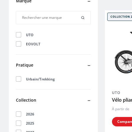
Marque
COLLECTION 
UTO
EOVOLT
Pratique
Urbain/Trekking
UTO
Vélo pli
Collection
À partir de
2026
Compar
2025