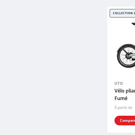
COLLECTION 
UTO
Vélo pli
Fumé
À partir de
Compar