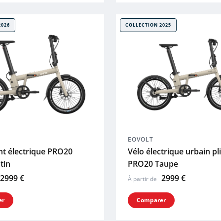
2026
COLLECTION 2025
EOVOLT
ant électrique PRO20
Vélo électrique urbain pl
tin
PRO20 Taupe
2999 €
2999 €
À partir de
er
Comparer