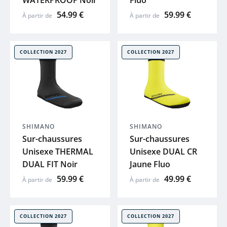
WATERPROOF Noir
Fluo
54.99 €
59.99 €
À partir de
À partir de
XLC
SKS
COLLECTION 2027
COLLECTION 2027
ACID
ZEFAL
SHIMANO
SHIMANO
HUTCHINS
Sur-chaussures
Sur-chaussures
Unisexe THERMAL
Unisexe DUAL CR
ELITE
DUAL FIT Noir
Jaune Fluo
59.99 €
49.99 €
À partir de
À partir de
BRYTON
KLICKFIX
COLLECTION 2027
COLLECTION 2027