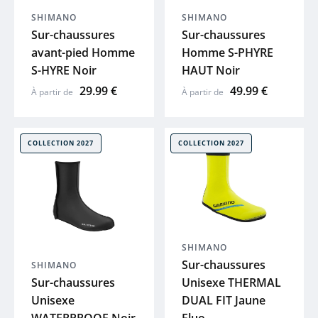
SHIMANO
SHIMANO
PEUGEOT
Sur-chaussures
Sur-chaussures
avant-pied Homme
Homme S-PHYRE
COSMO
S-HYRE Noir
HAUT Noir
29.99 €
49.99 €
À partir de
À partir de
BBB
SYNCROS
COLLECTION 2027
COLLECTION 2027
SHIMANO
THULE
SHIMANO
ABUS
Sur-chaussures
SHIMANO
Sur-chaussures
Unisexe THERMAL
Unisexe
DUAL FIT Jaune
R RAYMON