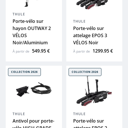
PEUGEOT
THULE
Porte-vélo sur
THULE
COSMO
hayon OUTWAY 2
Porte-vélo sur
VÉLOS
attelage EPOS 3
BBB
Noir/Aluminium
VÉLOS Noir
549.95 €
1299.95 €
À partir de
À partir de
SYNCROS
COLLECTION 2026
COLLECTION 2026
SHIMANO
THULE
ABUS
THULE
THULE
Antivol pour porte-
Porte-vélo sur
R RAYMON