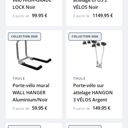
vélo HIGH-GRADE
attelage EPOS 2
LOCK Noir
VÉLOS Noir
XLC
99.95 €
1149.95 €
À partir de
À partir de
SKS
COLLECTION 2026
COLLECTION 2026
ACID
ZEFAL
HUTCHINS
THULE
THULE
Porte-vélo mural
Porte-vélo sur
ELITE
WALL HANGER
attelage HANGON
Aluminium/Noir
3 VÉLOS Argent
BRYTON
59.95 €
149.95 €
À partir de
À partir de
KLICKFIX