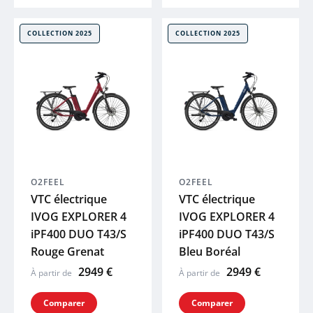
MUC-OFF
COLLECTION 2025
COLLECTION 2025
LAZER
UTO
Voir tout
O2FEEL
O2FEEL
VTC électrique
VTC électrique
IVOG EXPLORER 4
IVOG EXPLORER 4
iPF400 DUO T43/S
iPF400 DUO T43/S
Rouge Grenat
Bleu Boréal
2949 €
2949 €
À partir de
À partir de
Comparer
Comparer