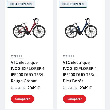
COLLECTION 2025
COLLECTION 2025
PEUGEOT
COSMO
BBB
SYNCROS
O2FEEL
O2FEEL
VTC électrique
VTC électrique
SHIMANO
IVOG EXPLORER 4
IVOG EXPLORER 4
iPF400 DUO T53/L
iPF400 DUO T53/L
THULE
Rouge Grenat
Bleu Boréal
2949 €
2949 €
À partir de
À partir de
ABUS
Comparer
Comparer
R RAYMON