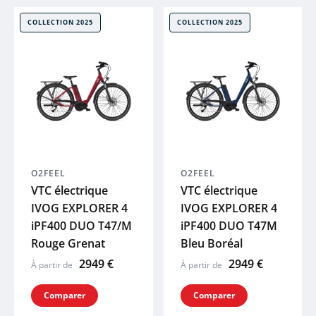
XLC
COLLECTION 2025
COLLECTION 2025
SKS
ACID
ZEFAL
O2FEEL
O2FEEL
HUTCHINS
VTC électrique
VTC électrique
IVOG EXPLORER 4
IVOG EXPLORER 4
ELITE
iPF400 DUO T47/M
iPF400 DUO T47M
Rouge Grenat
Bleu Boréal
BRYTON
2949 €
2949 €
À partir de
À partir de
Comparer
Comparer
KLICKFIX