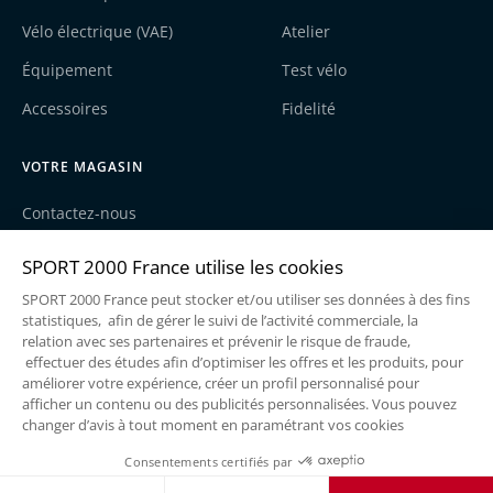
Vélo électrique (VAE)
Atelier
Équipement
Test vélo
Accessoires
Fidelité
VOTRE MAGASIN
Contactez-nous
Nos actualités
Recrutement
Une enseigne du groupe Sport2000
Mentions légales
Politique de cookies
Politique de confidentialité
Conditions générales de vente
Réalisé par
@Mezcalito