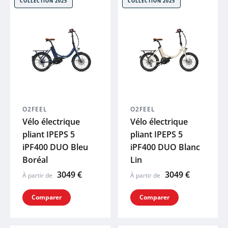
COLLECTION 2025
COLLECTION 2025
ENDURA
LOOK
GAZELLE
LAPIERRE
O2FEEL
O2FEEL
Vélo électrique
Vélo électrique
GHOST
pliant IPEPS 5
pliant IPEPS 5
iPF400 DUO Bleu
iPF400 DUO Blanc
Boréal
Lin
HAIBIKE
3049 €
3049 €
À partir de
À partir de
WINORA
Comparer
Comparer
MAVIC