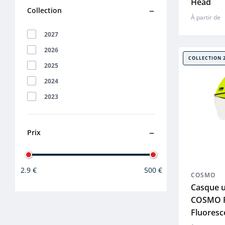
Head
Collection
À partir de
2027
2026
COLLECTION 
2025
2024
2023
Prix
2.9 €
500 €
COSMO
Casque u
COSMO F
Fluoresc