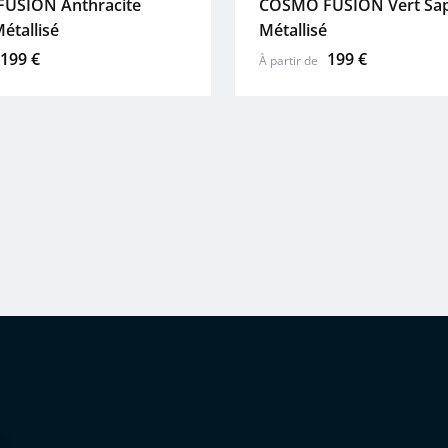
USION Anthracite
COSMO FUSION Vert Sa
Métallisé
Métallisé
199 €
199 €
À partir de