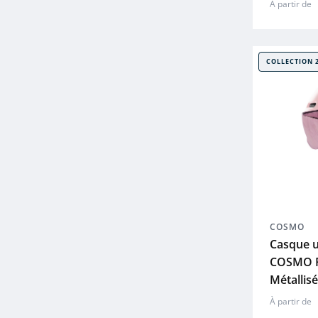
À partir de
COLLECTION 
COSMO
Casque u
COSMO F
Métallisé
À partir de