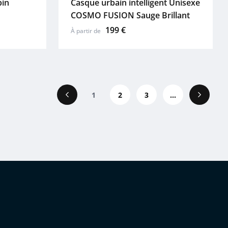
pin
Casque urbain intelligent Unisexe
COSMO FUSION Sauge Brillant
199 €
À partir de
1
2
3
...
Précédent
Suivant