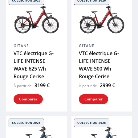
COLLECTION 2026
COLLECTION 2026
ENDURA
LOOK
GAZELLE
GITANE
GITANE
VTC électrique G-
VTC électrique G-
LIFE INTENSE
LIFE INTENSE
LAPIERRE
WAVE 625 Wh
WAVE 500 Wh
Rouge Cerise
Rouge Cerise
GHOST
3199 €
2999 €
À partir de
À partir de
HAIBIKE
Comparer
Comparer
WINORA
COLLECTION 2026
COLLECTION 2026
MAVIC