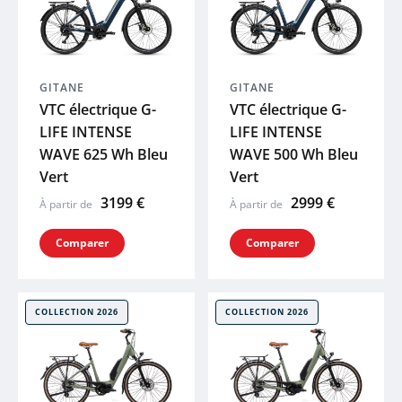
PEUGEOT
COSMO
GITANE
GITANE
VTC électrique G-
VTC électrique G-
LIFE INTENSE
LIFE INTENSE
BBB
WAVE 625 Wh Bleu
WAVE 500 Wh Bleu
Vert
Vert
SYNCROS
3199 €
2999 €
À partir de
À partir de
SHIMANO
Comparer
Comparer
THULE
COLLECTION 2026
COLLECTION 2026
ABUS
R RAYMON