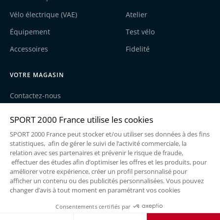
Vélo électrique (VAE)
Atelier
Équipement
Test vélo
Accessoires
Fidelité
VOTRE MAGASIN
Contactez-nous
Nos actualités
Recrutement
Une enseigne du groupe Sport2000
Mentions légales
Politique de cookies
Politique de confidentialité
Conditions générales de vente
Réalisé par
@Mezcalito