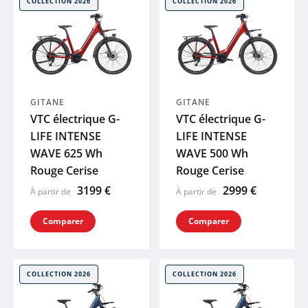
COLLECTION 2026
COLLECTION 2026
ENDURA
LOOK
GAZELLE
GITANE
GITANE
VTC électrique G-
VTC électrique G-
LIFE INTENSE
LIFE INTENSE
LAPIERRE
WAVE 625 Wh
WAVE 500 Wh
Rouge Cerise
Rouge Cerise
GHOST
3199 €
2999 €
À partir de
À partir de
HAIBIKE
Comparer
Comparer
WINORA
COLLECTION 2026
COLLECTION 2026
MAVIC