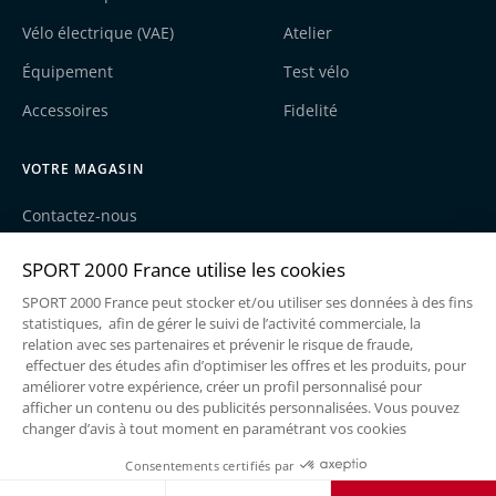
Vélo électrique (VAE)
Atelier
Équipement
Test vélo
Accessoires
Fidelité
VOTRE MAGASIN
Contactez-nous
Nos actualités
Recrutement
Une enseigne du groupe Sport2000
Mentions légales
Politique de cookies
Politique de confidentialité
Conditions générales de vente
Réalisé par
@Mezcalito