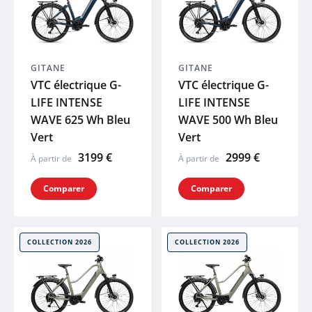
PEUGEOT
COSMO
GITANE
GITANE
VTC électrique G-
VTC électrique G-
LIFE INTENSE
LIFE INTENSE
BBB
WAVE 625 Wh Bleu
WAVE 500 Wh Bleu
Vert
Vert
SYNCROS
3199 €
2999 €
À partir de
À partir de
SHIMANO
Comparer
Comparer
THULE
COLLECTION 2026
COLLECTION 2026
ABUS
R RAYMON