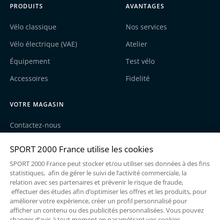
PRODUITS
AVANTAGES
Vélo classique
Nos services
Vélo électrique (VAE)
Atelier
Équipement
Test vélo
Accessoires
Fidelité
VOTRE MAGASIN
Contactez-nous
Nos actualités
Recrutement
Une enseigne du groupe Sport2000
Mentions légales
Politique de cookies