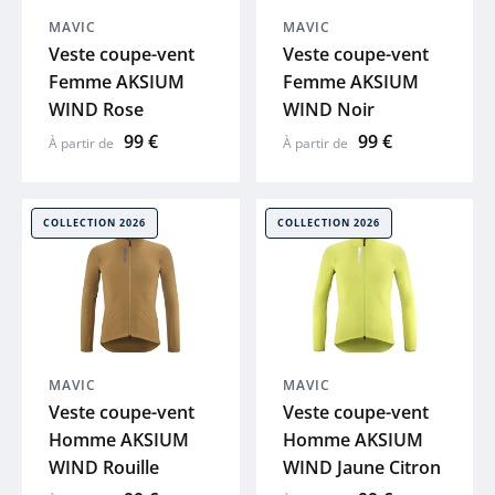
MAVIC
MAVIC
PEUGEOT
Veste coupe-vent
Veste coupe-vent
Femme AKSIUM
Femme AKSIUM
COSMO
WIND Rose
WIND Noir
99 €
99 €
À partir de
À partir de
BBB
SYNCROS
COLLECTION 2026
COLLECTION 2026
SHIMANO
THULE
MAVIC
MAVIC
ABUS
Veste coupe-vent
Veste coupe-vent
Homme AKSIUM
Homme AKSIUM
WIND Rouille
WIND Jaune Citron
R RAYMON