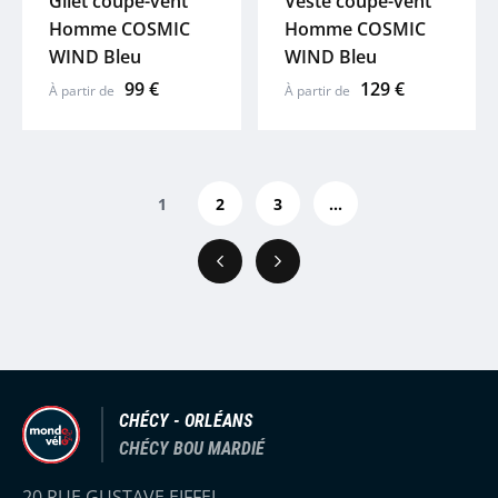
Gilet coupe-vent
Veste coupe-vent
Homme COSMIC
Homme COSMIC
WIND Bleu
WIND Bleu
99 €
129 €
À partir de
À partir de
1
2
3
...
Précédent
Suivant
CHÉCY - ORLÉANS
CHÉCY BOU MARDIÉ
20 RUE GUSTAVE EIFFEL,