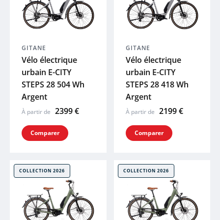
PEUGEOT
COSMO
GITANE
GITANE
Vélo électrique
Vélo électrique
urbain E-CITY
urbain E-CITY
BBB
STEPS 28 504 Wh
STEPS 28 418 Wh
Argent
Argent
SYNCROS
2399 €
2199 €
À partir de
À partir de
SHIMANO
Comparer
Comparer
THULE
COLLECTION 2026
COLLECTION 2026
ABUS
R RAYMON