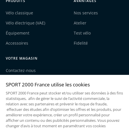
PRODUITS
AVANTAGES
Vélo classique
Nos services
Vélo électrique (VAE)
Atelier
Équipement
Test vélo
Accessoires
Fidelité
VOTRE MAGASIN
Contactez-nous
Nos actualités
Recrutement
Une enseigne du groupe Sport2000
Mentions légales
Politique de cookies