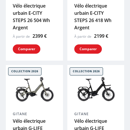
Vélo électrique
Vélo électrique
MUC-OFF
urbain E-CITY
urbain E-CITY
STEPS 26 504 Wh
STEPS 26 418 Wh
LAZER
Argent
Argent
2399 €
2199 €
À partir de
À partir de
UTO
Comparer
Comparer
Voir tout
COLLECTION 2026
COLLECTION 2026
GITANE
GITANE
Vélo électrique
Vélo électrique
urbain G-LIFE
urbain G-LIFE